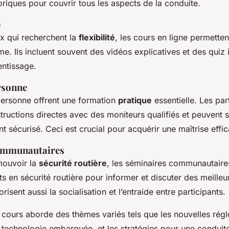
oriques pour couvrir tous les aspects de la conduite.
e
x qui recherchent la
flexibilité
, les cours en ligne permette
e. Ils incluent souvent des vidéos explicatives et des quiz i
entissage.
ersonne
 personne offrent une formation
pratique
essentielle. Les par
structions directes avec des moniteurs qualifiés et peuvent 
 sécurisé. Ceci est crucial pour acquérir une maîtrise effica
ommunautaires
mouvoir la
sécurité routière
, les séminaires communautaire
ts en sécurité routière pour informer et discuter des meille
orisent aussi la socialisation et l’entraide entre participants.
cours aborde des thèmes variés tels que les nouvelles régl
 la technologie embarquée, et les stratégies pour une conduit