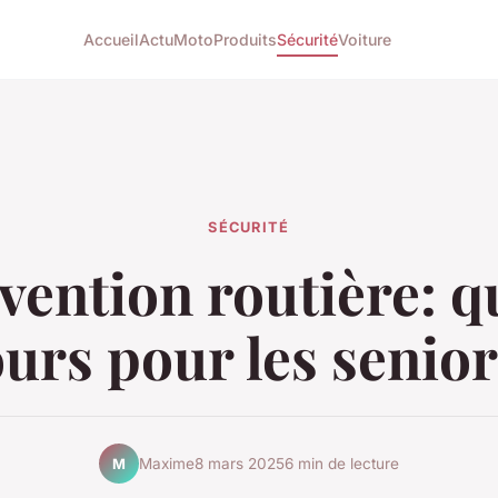
Accueil
Actu
Moto
Produits
Sécurité
Voiture
SÉCURITÉ
vention routière: q
urs pour les senio
Maxime
8 mars 2025
6 min de lecture
M