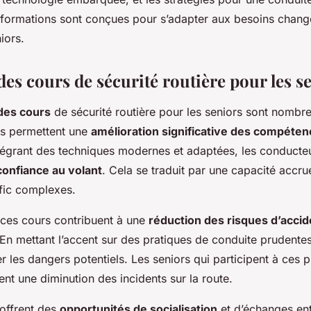
 formations sont conçues pour s’adapter aux besoins chang
iors.
es cours de sécurité routière pour les s
des cours
de sécurité routière pour les seniors sont nombre
ls permettent une
amélioration significative des compéte
ntégrant des techniques modernes et adaptées, les conducte
confiance au volant
. Cela se traduit par une capacité accru
afic complexes.
ces cours contribuent à une
réduction des risques d’accid
En mettant l’accent sur des pratiques de conduite prudentes,
ter les dangers potentiels. Les seniors qui participent à ce
nt une diminution des incidents sur la route.
 offrent des
opportunités de socialisation
et d’échanges ent