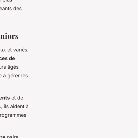
eants des
eniors
ux et variés.
nces de
urs âgés
e à gérer les
ents
et de
 ils aident à
s programmes
re pairs.