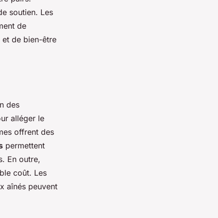
de soutien. Les
iment de
et de bien-être
on des
ur alléger le
es offrent des
s
permettent
s. En outre,
ble coût. Les
ux aînés peuvent