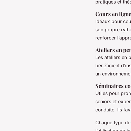
pratiques et thé
Cours en lign
Idéaux pour ceu
son propre rythm
renforcer l’appr
Ateliers en p
Les ateliers en
bénéficient d’in
un environnement
Séminaires c
Utiles pour pro
seniors et exper
conduite. Ils fav
Chaque type de 
l’utilisation de