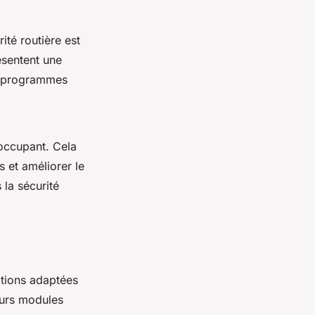
té routière est
ésentent une
es programmes
éoccupant. Cela
s et améliorer le
 la sécurité
ations adaptées
eurs modules