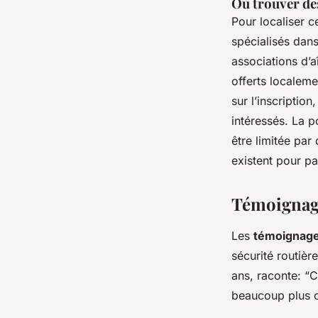
Où trouver de
Pour localiser c
spécialisés dan
associations d’
offerts localeme
sur l’inscription
intéressés. La p
être limitée par
existent pour pal
Témoignage
Les
témoignage
sécurité routièr
ans, raconte: “
beaucoup plus c