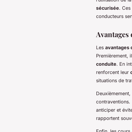
sécurisée
. Ces
conducteurs sen
Avantages d
Les
avantages 
Premièrement, i
conduite
. En i
renforcent leur
situations de tr
Deuxièmement, 
contraventions. 
anticiper et évi
rapportent souve
Enfin, les cours