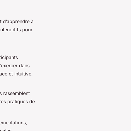
nt d’apprendre à
nteractifs pour
ticipants
s’exercer dans
ce et intuitive.
s rassemblent
ures pratiques de
ementations,
e plus