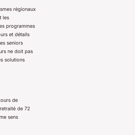
nismes régionaux
t les
 les programmes
urs et détails
es seniors
urs ne doit pas
s solutions
cours de
retraité de 72
 me sens